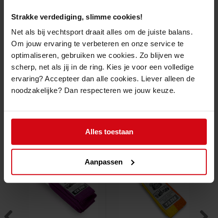
en kleurvaste katoen waardoor de kleur niet zal afgaan op je kledij.
Strakke verdediging, slimme cookies!
De
Arawaza Obi Standaard (2 kleuren)
is verkrijgbaar in verschillende
kleuren, is telkens dubbel geplooid en 8 draads doorstikt.
Net als bij vechtsport draait alles om de juiste balans.
100% Katoen
Om jouw ervaring te verbeteren en onze service te
Kleurvast
optimaliseren, gebruiken we cookies. Zo blijven we
4cm breedte
scherp, net als jij in de ring. Kies je voor een volledige
ervaring? Accepteer dan alle cookies. Liever alleen de
noodzakelijke? Dan respecteren we jouw keuze.
Gelijkaardige producten
Alles toestaan
Aanpassen