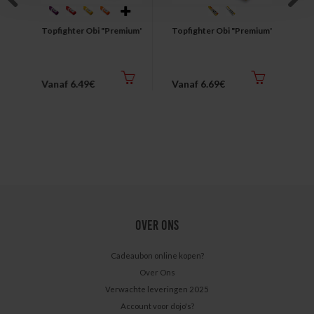
Previous
Next
" Katoen
Topfighter Obi "Premium"
Topfighter Obi "Premium" Duo
Saku
39.
Vanaf 6.49€
Vanaf 6.69€
20.
OVER ONS
Cadeaubon online kopen?
Over Ons
Verwachte leveringen 2025
Account voor dojo's?