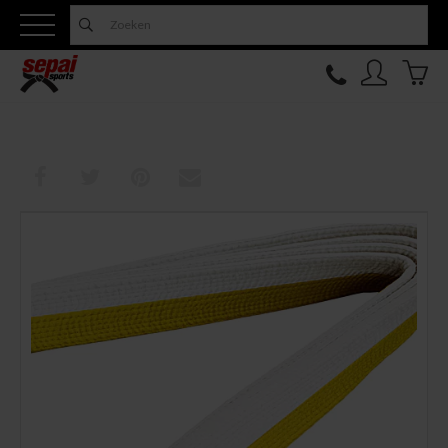
Nieuw
Topfighter
Kleding
Uitrusting
Training
Verzorging
Overige