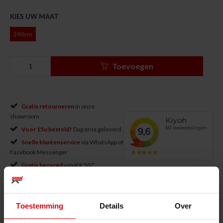
KIES UW MAAT
290cm
Toevoegen
Gratis retourneren
in onze
showroom
Voor 15u besteld?
Dag erna geleverd
Snelle klantenservice
via WhatsApp of
Facebook Messenger
Gratis bezorgd
vanaf € 50 *
Productomschrijving
Toestemming
Details
Over
De
Arawaza Obi Standaard (2 kleuren)
is vervaardigd uit 100% duurzaam