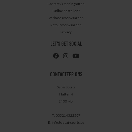
Contact / Openingsuren
Online bestellen?
Verkoopsvoorwaarden
Retourvoorwaarden
Privacy
LET'S GET SOCIAL
CONTACTEER ONS
Sepai Sports
Hutten 4
2400 Mol
T.: 003214322507
E.:
info@sepai-sports.be