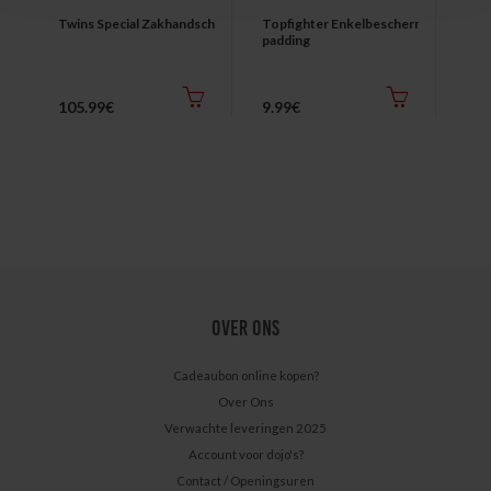
Next
Twins Special Zakhandschoenen
Topfighter Enkelbescherming met
Top
padding
105.99€
9.99€
14.
OVER ONS
Cadeaubon online kopen?
Over Ons
Verwachte leveringen 2025
Account voor dojo's?
Contact / Openingsuren