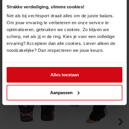
Productomschrijving
Strakke verdediging, slimme cookies!
Net als bij vechtsport draait alles om de juiste balans.
De
Booster Enkelkousen "PRO"
geven je enkels de steun die ze nodig
Om jouw ervaring te verbeteren en onze service te
hebben tijdens intensieve trainingen.
optimaliseren, gebruiken we cookies. Zo blijven we
Verkocht per paar
scherp, net als jij in de ring. Kies je voor een volledige
ervaring? Accepteer dan alle cookies. Liever alleen de
noodzakelijke? Dan respecteren we jouw keuze.
Gelijkaardige producten
Alles toestaan
Aanpassen