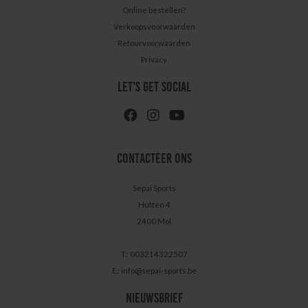
Online bestellen?
Verkoopsvoorwaarden
Retourvoorwaarden
Privacy
LET'S GET SOCIAL
CONTACTEER ONS
Sepai Sports
Hutten 4
2400 Mol
T.: 003214322507
E.:
info@sepai-sports.be
NIEUWSBRIEF