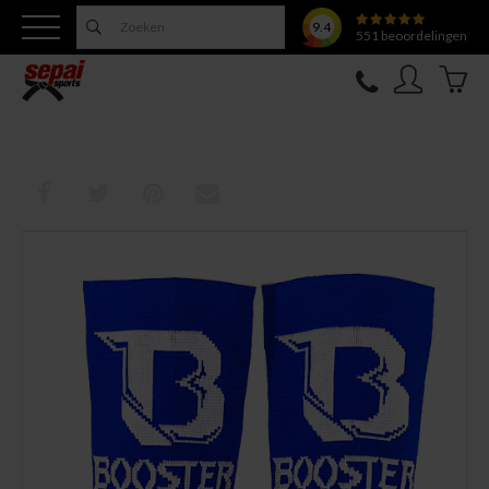
9.4
551
beoordelingen
Nieuw
Topfighter
Kleding
Uitrusting
Training
Verzorging
Overige