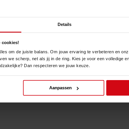
Er zijn verschillende functies 
van de pauze, tijd van de laats
Tijd is in te stellen als optelle
Makkelijk leesbare cijfers v
Details
2 verschillende signalen in te
Makkelijk te bevestigen teg
Inclusief infrarood timer me
 cookies!
De
Favero Fight Timer
is de #1
 alles om de juiste balans. Om jouw ervaring te verbeteren en onz
ven we scherp, net als jij in de ring. Kies je voor een volledige 
odzakelijke? Dan respecteren we jouw keuze.
Aanpassen