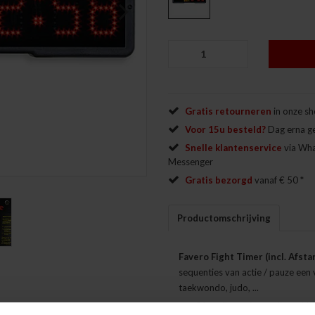
Next
Gratis retourneren
in onze s
Voor 15u besteld?
Dag erna g
Snelle klantenservice
via Wh
Messenger
Gratis bezorgd
vanaf € 50 *
Productomschrijving
Favero Fight Timer (incl. Afst
sequenties van actie / pauze een 
taekwondo, judo, ...
5 instelbare timers die makke