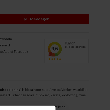
Toevoegen
howroom
eleverd
atsApp of Facebook
andsbediening)
is ideaal voor sportieve activiteiten waarbij de
vaste duur hebben zoals in: boksen, karate, kickboxing, mma,
lijk te activeren zijn door een individuele knop