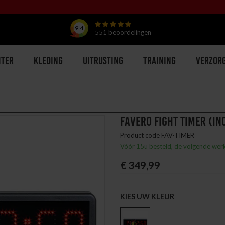
9.4
551
beoordelingen
hter
Kleding
Uitrusting
Training
Verzor
FAVERO FIGHT TIMER (IN
Product code FAV-TIMER
Vóór 15u besteld, de volgende wer
€ 349,99
KIES UW KLEUR