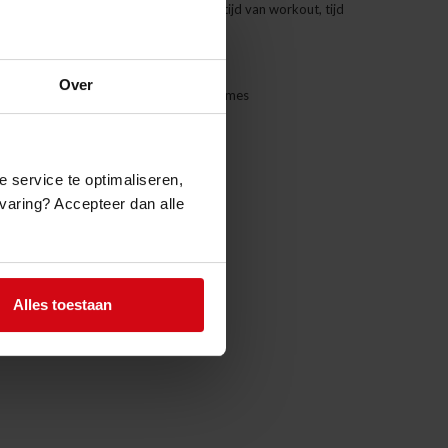
individueel in te stellen per timer voor : tijd van workout, tijd
te pauze & aantal rondes
n of aftellen
an 9cm hoogte. Leesbaar tot 30 meter
Over
 stellen met telkens 3 verschillende volumes
en de muur
t een bereikbaarheid tot 15 meter
 sporttimer op de markt.
e service te optimaliseren,
ervaring? Accepteer dan alle
Alles toestaan