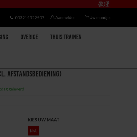
Aanmelden
Uw mandje:
003214322507
ging
Overige
Thuis trainen
CL. AFSTANDSBEDIENING)
kdag geleverd
KIES UW MAAT
N/A