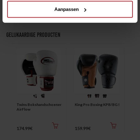
Aanpassen
Gelijkaardige producten
Twins Bokshandschoenen BGVL3
King Pro Boxing KPB/BG Star
AirFlow
174.99€
159.99€