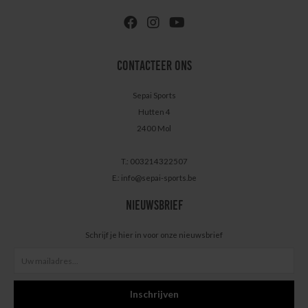
CONTACTEER ONS
Sepai Sports
Hutten 4
2400 Mol
T.: 003214322507
E.:
info@sepai-sports.be
NIEUWSBRIEF
Schrijf je hier in voor onze nieuwsbrief
Inschrijven