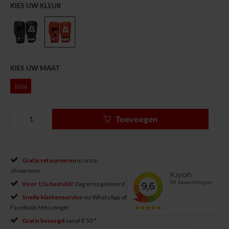
KIES UW KLEUR
KIES UW MAAT
12oz
Toevoegen
Gratis retourneren
in onze
showroom
Voor 15u besteld?
Dag erna geleverd
Snelle klantenservice
via WhatsApp of
Facebook Messenger
Gratis bezorgd
vanaf € 50 *