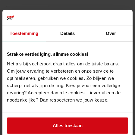
Productomschrijving
De
King Pro Boxing Bokshandschoenen Star Mesh
is de nieuwste
Toestemming
Details
Over
collectie
high class
bokshandschoenen van dit Thaise topmerk.
De
King Pro Boxing Bokshandschoenen Star Mesh
is gemaakt uit 100%
kalfsleder en heeft een zeer soepele pasvorm. De extra stroken padding
die rondom de velcrosluiting geplaatst zijn zorgen voor een uitermate
Strakke verdediging, slimme cookies!
goede stabilisatie ter hoogte van de pols.
Net als bij vechtsport draait alles om de juiste balans.
De vulling van deze Thaise bokshandschoenen is gemaakt uit
Om jouw ervaring te verbeteren en onze service te
verschillende lagen met elk een andere densiteit, speciaal bedoeld om
optimaliseren, gebruiken we cookies. Zo blijven we
jouw en je sparring partners te beschermen.
scherp, net als jij in de ring. Kies je voor een volledige
De ademende mesh aan de binnenzijde van de handschoenen zorgt voor
ervaring? Accepteer dan alle cookies. Liever alleen de
extra ventilatie tijdens het trainen en verkort het droogproces van de
handschoenen om vieze geurtjes te verminderen.
noodzakelijke? Dan respecteren we jouw keuze.
100% Thais kalfsleder
Handgemaakt in Thailand
Extra padding rondom de pols
Ademende mesh aan de binnenzijde
Alles toestaan