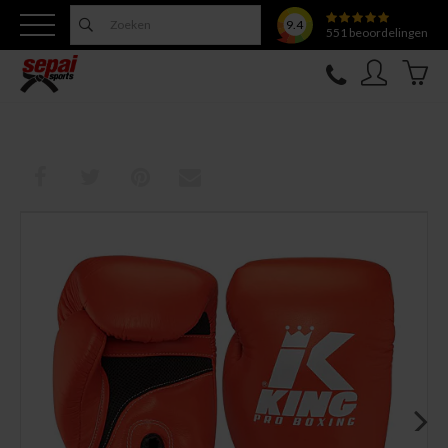
9.4
551
beoordelingen
Nieuw
Topfighter
Kleding
Uitrusting
Training
Verzorging
Overige