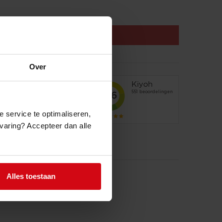
Toevoegen
Over
howroom
eleverd
atsApp of Facebook
e service te optimaliseren,
ervaring? Accepteer dan alle
Alles toestaan
cm