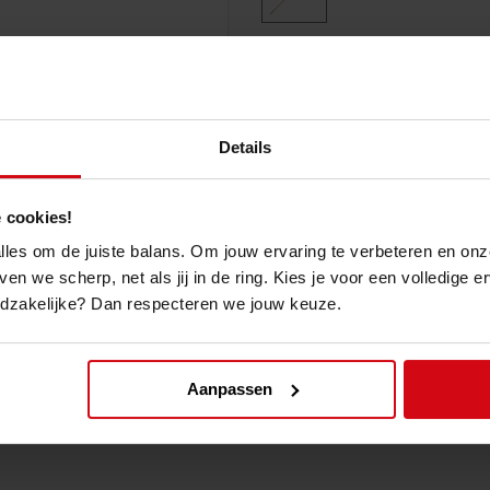
Details
Gratis retourneren
in onze s
Voor 15u besteld?
Dag erna g
 cookies!
Snelle klantenservice
via Wh
Messenger
 alles om de juiste balans. Om jouw ervaring te verbeteren en onz
Gratis bezorgd
vanaf € 50 *
ven we scherp, net als jij in de ring. Kies je voor een volledige 
odzakelijke? Dan respecteren we jouw keuze.
Productomschrijving
Aanpassen
Sakura Bo Witte Eik (Japan) 153