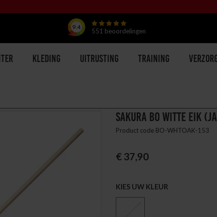
9.4
551
beoordelingen
hter
Kleding
Uitrusting
Training
Verzor
SAKURA BO WITTE EIK (J
Product code BO-WHTOAK-153
€ 37,90
KIES UW KLEUR