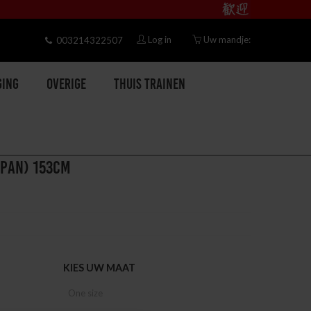
Log in
Uw mandje:
003214322507
ging
Overige
Thuis trainen
APAN) 153CM
KIES UW MAAT
One size