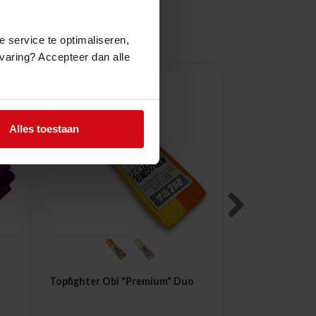
e service te optimaliseren,
ervaring? Accepteer dan alle
Alles toestaan
Next
Topfighter Obi "Premium" Duo
Sakura Obi Sta