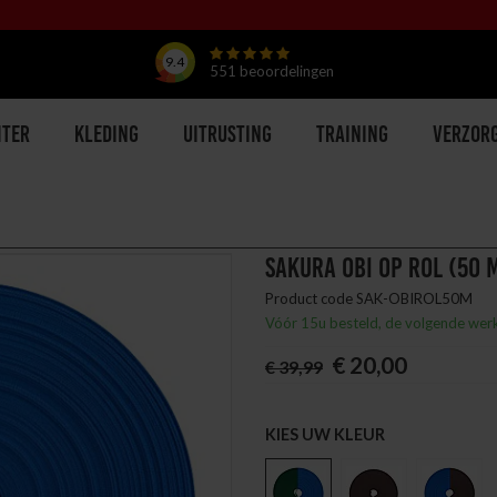
9.4
551
beoordelingen
hter
Kleding
Uitrusting
Training
Verzor
SAKURA OBI OP ROL (50 
Product code SAK-OBIROL50M
Vóór 15u besteld, de volgende wer
€ 20,00
€ 39,99
KIES UW KLEUR