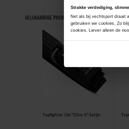
Strakke verdediging, slimme
Net als bij vechtsport draait
Gelijkaardige producten
gebruiken we cookies. Zo blij
cookies. Liever alleen de no
Topfighter Obi "Elite-S" Satijn
Topf