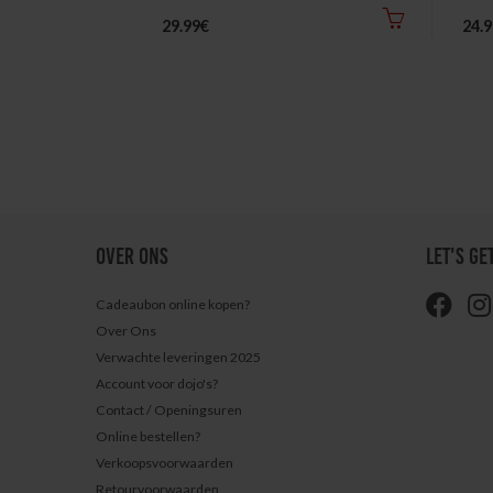
29.99€
24.
OVER ONS
LET'S GE
Cadeaubon online kopen?
Over Ons
Verwachte leveringen 2025
Account voor dojo's?
Contact / Openingsuren
Online bestellen?
Verkoopsvoorwaarden
Retourvoorwaarden