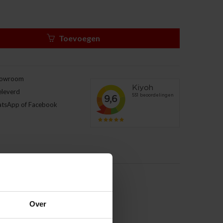
Toevoegen
howroom
eleverd
atsApp of Facebook
Over