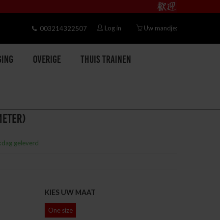
Log in
Uw mandje:
003214322507
ging
Overige
Thuis trainen
METER)
kdag geleverd
KIES UW MAAT
One size