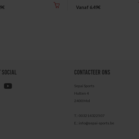
99€
Vanaf 6.49€
T SOCIAL
CONTACTEER ONS
Sepai Sports
Hutten 4
2400 Mol
T.: 003214322507
E.:
info@sepai-sports.be