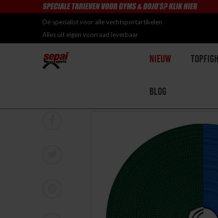
Dé specialist voor alle vechtsportartikelen
Alles uit eigen voorraad leverbaar
Nieuw
Topfig
Blog
Home
>
Sakura Obi op rol (50 meter)