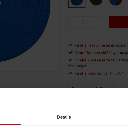
Gratis retourneren
in onze s
Voor 15u besteld?
Dag erna g
Snelle klantenservice
via Wh
Messenger
Gratis bezorgd
vanaf € 50 *
Productomschrijving
Sakura Obi op rol (50 meter)
Details