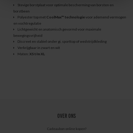
Stevige borstplaat voor optimale bescherming van borsten en
borstbeen
Polyester top met
CoolMax™ technologie
voor ademend vermogen
en vochtregulatie
Lichtgewicht en anatomisch gevormd voor maximale
bewegingsvrijheid
Discreet en stabiel onder gi, sporttop of wedstrijdkleding
Verkrijgbaar in zwart en wit
Maten:
XS t/m XL
OVER ONS
Cadeaubon online kopen?