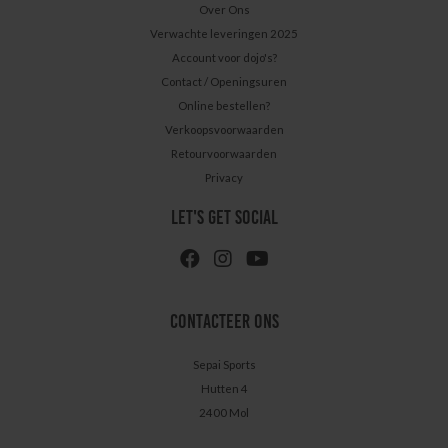
Over Ons
Verwachte leveringen 2025
Account voor dojo's?
Contact / Openingsuren
Online bestellen?
Verkoopsvoorwaarden
Retourvoorwaarden
Privacy
LET'S GET SOCIAL
CONTACTEER ONS
Sepai Sports
Hutten 4
2400 Mol