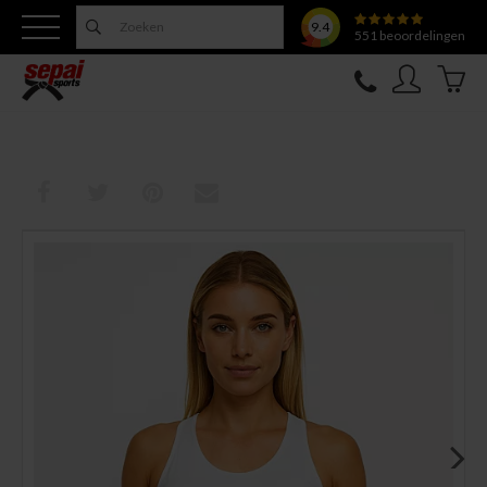
9.4
551
beoordelingen
Nieuw
Topfighter
Kleding
Uitrusting
Training
Verzorging
Overige