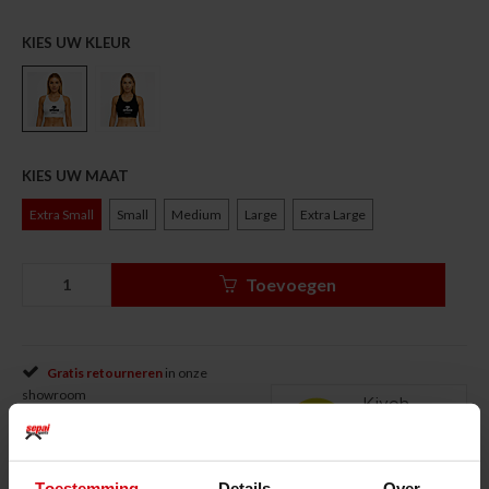
KIES UW KLEUR
KIES UW MAAT
Extra Small
Small
Medium
Large
Extra Large
Toevoegen
Gratis retourneren
in onze
showroom
Voor 15u besteld?
Dag erna geleverd
Snelle klantenservice
via WhatsApp of
Facebook Messenger
Toestemming
Details
Over