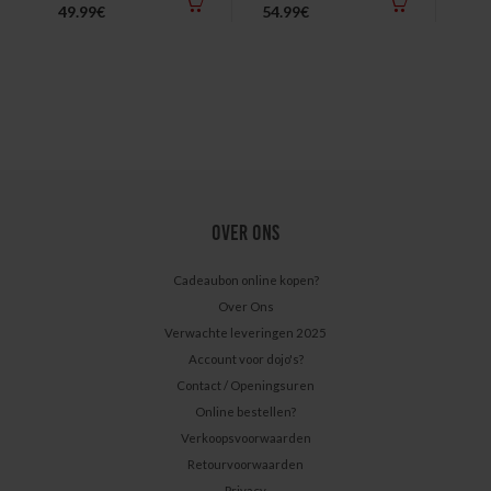
49.99€
54.99€
49.
OVER ONS
Cadeaubon online kopen?
Over Ons
Verwachte leveringen 2025
Account voor dojo's?
Contact / Openingsuren
Online bestellen?
Verkoopsvoorwaarden
Retourvoorwaarden
Privacy