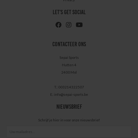
LET'S GET SOCIAL
CONTACTEER ONS
Sepai Sports
Hutten 4
2400 Mol
T.: 003214322507
E.:
info@sepai-sports.be
NIEUWSBRIEF
Schrijf je hier in voor onze nieuwsbrief