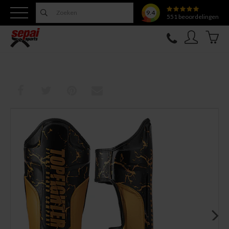
9.4
551
beoordelingen
Nieuw
Topfighter
Kleding
Uitrusting
Training
Verzorging
Overige