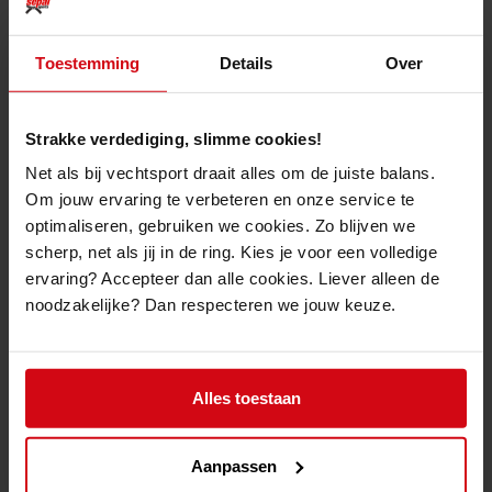
Thuis trainen
Toestemming
Details
Over
OVER ONS
Blog
Cadeaubon online kopen?
Strakke verdediging, slimme cookies!
Over Ons
Verwachte leveringen 2025
Net als bij vechtsport draait alles om de juiste balans.
Account voor dojo's?
Om jouw ervaring te verbeteren en onze service te
Contact / Openingsuren
optimaliseren, gebruiken we cookies. Zo blijven we
Online bestellen?
scherp, net als jij in de ring. Kies je voor een volledige
Verkoopsvoorwaarden
ervaring? Accepteer dan alle cookies. Liever alleen de
Retourvoorwaarden
noodzakelijke? Dan respecteren we jouw keuze.
Privacy
LET'S GET SOCIAL
Alles toestaan
Aanpassen
CONTACTEER ONS