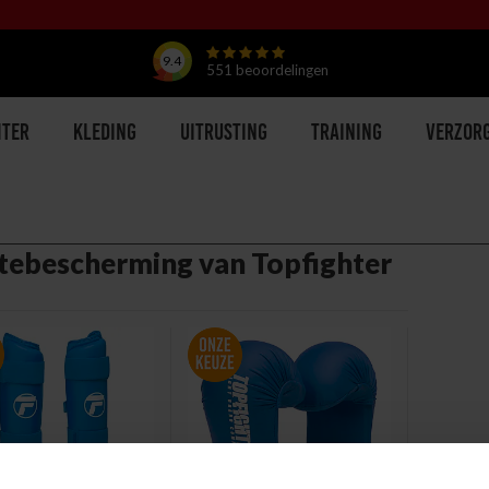
9.4
551
beoordelingen
hter
Kleding
Uitrusting
Training
Verzor
tebescherming van Topfighter