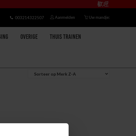
Aanmelden
Uw mandje:
003214322507
ging
Overige
Thuis trainen