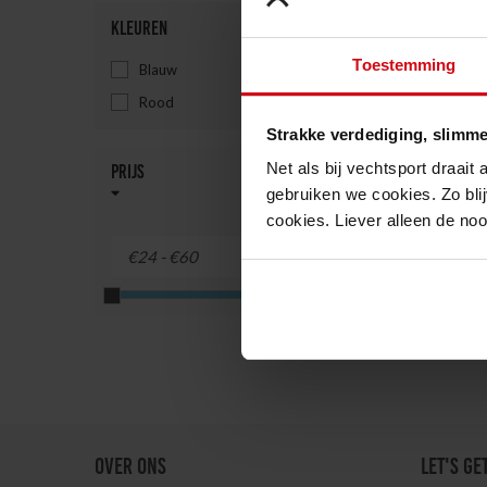
Kleuren
Toestemming
Blauw
Rood
Topfig
en voe
Strakke verdediging, slimme
"Chall
Net als bij vechtsport draait
Prijs
59.99€
gebruiken we cookies. Zo blij
cookies. Liever alleen de no
OVER ONS
LET'S GE