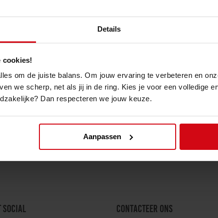
Details
hter Karate Scheen-
Topfighter Karate
tbescherming
Handschoenen
 cookies!
enger" WKF Style
"Challenger" WKF Style
 alles om de juiste balans. Om jouw ervaring te verbeteren en onz
24.99€
ven we scherp, net als jij in de ring. Kies je voor een volledige 
odzakelijke? Dan respecteren we jouw keuze.
Aanpassen
T SOCIAL
CONTACTEER ONS