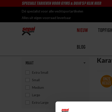
Dé specialist voor alle vechtsportartikelen
Alles uit eigen voorraad leverbaar
Nieuw
Topfig
Blog
Home
>
Topfighter
>
Budo
>
Karatebescherming
Kara
Maat
Extra Small
Small
Medium
Large
Extra Large