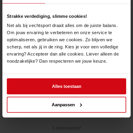
Verwachte leveringen 2025
Account voor dojo's?
Thuis trainen
Strakke verdediging, slimme cookies!
Contact / Openingsuren
Online bestellen?
Net als bij vechtsport draait alles om de juiste balans.
Blog
Verkoopsvoorwaarden
Om jouw ervaring te verbeteren en onze service te
Retourvoorwaarden
optimaliseren, gebruiken we cookies. Zo blijven we
Privacy
scherp, net als jij in de ring. Kies je voor een volledige
ervaring? Accepteer dan alle cookies. Liever alleen de
LET'S GET SOCIAL
noodzakelijke? Dan respecteren we jouw keuze.
Alles toestaan
CONTACTEER ONS
Sepai Sports
Aanpassen
Hutten 4
2400 Mol
T.: 003214322507