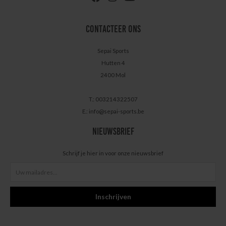
CONTACTEER ONS
Sepai Sports
Hutten 4
2400 Mol
T.: 003214322507
E.:
info@sepai-sports.be
NIEUWSBRIEF
Schrijf je hier in voor onze nieuwsbrief
Inschrijven