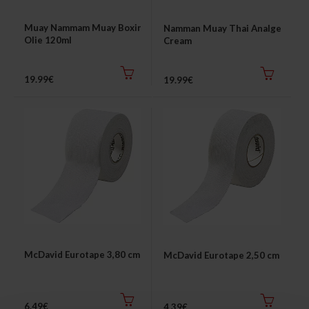
Muay Nammam Muay Boxing
Namman Muay Thai Analgesic
Thuis trainen
Olie 120ml
Cream
Blog
19.99€
19.99€
McDavid Eurotape 3,80 cm
McDavid Eurotape 2,50 cm
6.49€
4.39€