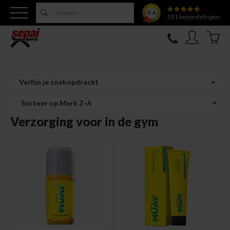
9.4
551
beoordelingen
Nieuw
Verfijn je zoekopdracht
Topfighter
Verzorging voor in de gym
Kleding
Uitrusting
Training
Verzorging
Overige