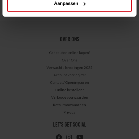
Aanpassen
OVER ONS
Cadeaubon online kopen?
Over Ons
Verwachte leveringen 2025
Account voor dojo's?
Contact / Openingsuren
Online bestellen?
Verkoopsvoorwaarden
Retourvoorwaarden
Privacy
LET'S GET SOCIAL