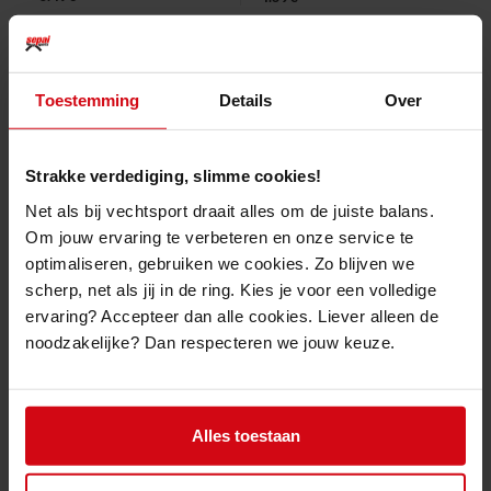
Toestemming
Details
Over
Strakke verdediging, slimme cookies!
Net als bij vechtsport draait alles om de juiste balans.
Om jouw ervaring te verbeteren en onze service te
optimaliseren, gebruiken we cookies. Zo blijven we
McDavid Eurotape 5,00 cm
Booster No Stink
scherp, net als jij in de ring. Kies je voor een volledige
Bokshandschoenen
ervaring? Accepteer dan alle cookies. Liever alleen de
noodzakelijke? Dan respecteren we jouw keuze.
8.99€
14.99€
Alles toestaan