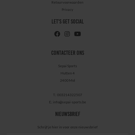
Retourvoorwaarden
Privacy
LET'S GET SOCIAL
CONTACTEER ONS
Sepai Sports
Hutten 4
2400 Mol
T.: 003214322507
E.:
info@sepai-sports.be
NIEUWSBRIEF
Schrijf je hier in voor onze nieuwsbrief