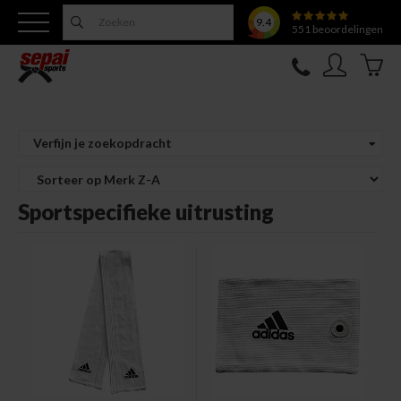
9.4
551
beoordelingen
Nieuw
Verfijn je zoekopdracht
Topfighter
Sportspecifieke uitrusting
Kleding
Uitrusting
Training
Verzorging
Overige