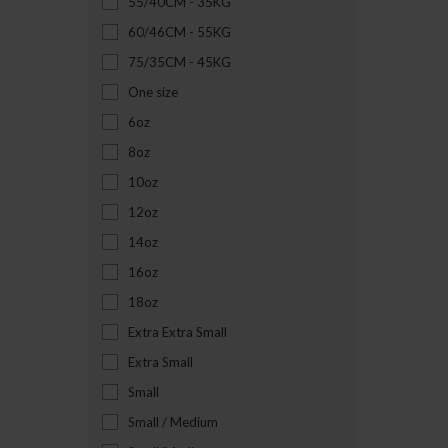
55/40CM - 35KG
60/46CM - 55KG
75/35CM - 45KG
One size
6oz
8oz
10oz
12oz
14oz
16oz
18oz
Extra Extra Small
Extra Small
Small
Small / Medium