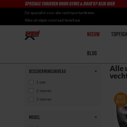
Dé specialist voor alle vechtsportartikelen
Alles uit eigen voorraad leverbaar
Nieuw
Topfig
Blog
Home
>
Uitrusting
Alle 
Beschermingsniveau
vech
1 ster
2 sterren
3 sterren
Model