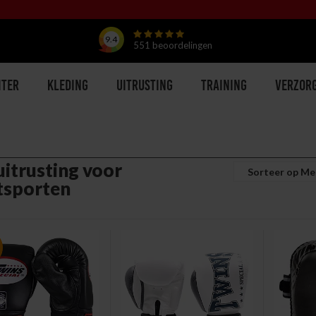
9.4
551
beoordelingen
hter
Kleding
Uitrusting
Training
Verzor
uitrusting voor
tsporten