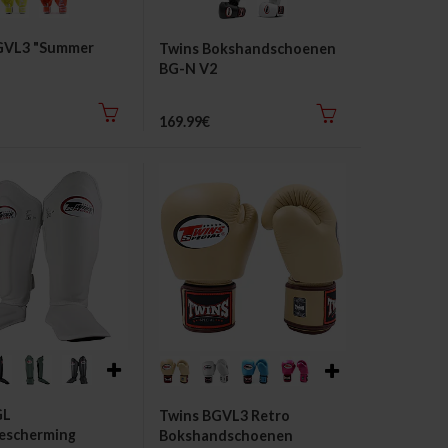
GVL3 "Summer
Twins Bokshandschoenen
BG-N V2
dschoenen
169.99€
GL
Twins BGVL3 Retro
escherming
Bokshandschoenen