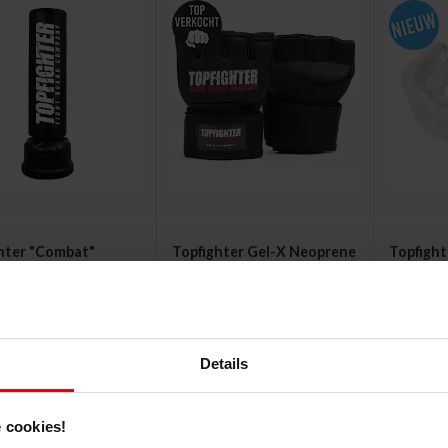
hter "Combat"
Topfighter Gel-X Neoprene
Topfight
de Bokszak
Binnenhandschoenen
Mondbes
"Hybrid"
€
29.99€
9.99€
Details
 cookies!