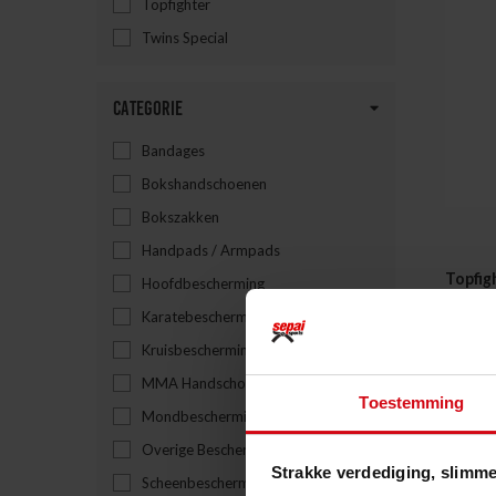
Topfighter
Twins Special
Categorie
Bandages
Bokshandschoenen
Bokszakken
Handpads / Armpads
Topfig
Hoofdbescherming
Staan
Karatebescherming
Kruisbescherming
399.99
MMA Handschoenen
Toestemming
Mondbescherming
Overige Bescherming
Strakke verdediging, slimme
Scheenbescherming