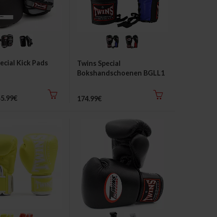
ecial Kick Pads
Twins Special
Bokshandschoenen BGLL1
Veters
5.99€
174.99€