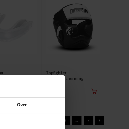
er
Topfighter
cherming
Hoofdbescherming
Aerovent CoolMax™
119.99€
Over
1
2
...
7