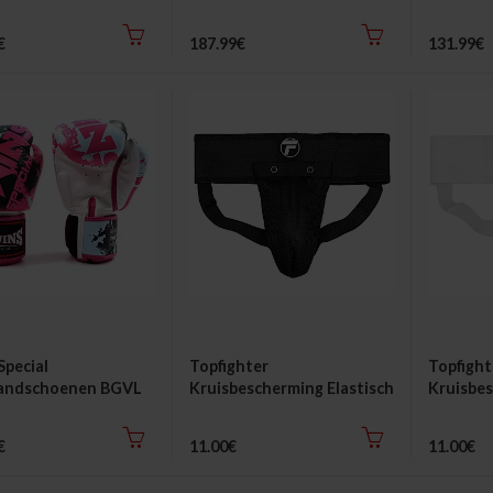
€
187.99€
131.99€
Special
Topfighter
Topfight
andschoenen BGVL
Kruisbescherming Elastisch
Kruisbes
sy
€
11.00€
11.00€