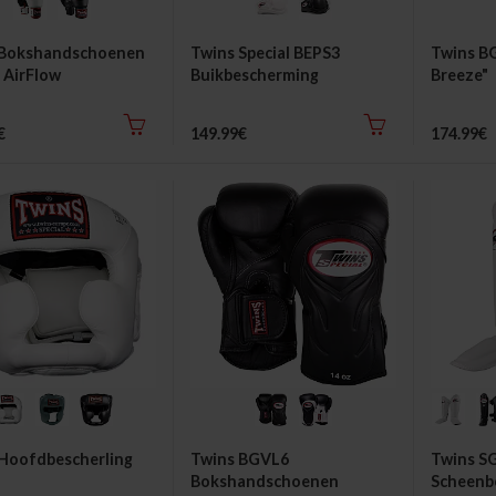
 Bokshandschoenen
Twins Special BEPS3
Twins B
 AirFlow
Buikbescherming
Breeze"
Bokshan
€
149.99€
174.99€
Hoofdbescherling
Twins BGVL6
Twins S
Bokshandschoenen
Scheenb