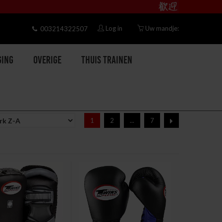
Log in
Uw mandje:
003214322507
ging
Overige
Thuis trainen
1
2
...
7