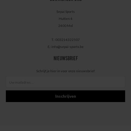
Sepai Sports
Hutten 4
2400 Mol
T.: 003214322507
E.:
info@sepai-sports.be
NIEUWSBRIEF
Schrijf je hier in voor onze nieuwsbrief
Inschrijven