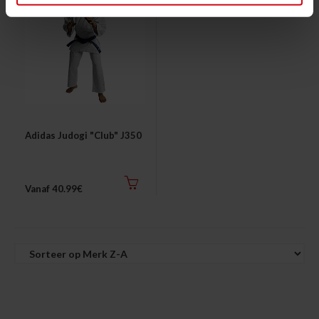
Adidas Judogi "Club" J350
Vanaf 40.99€