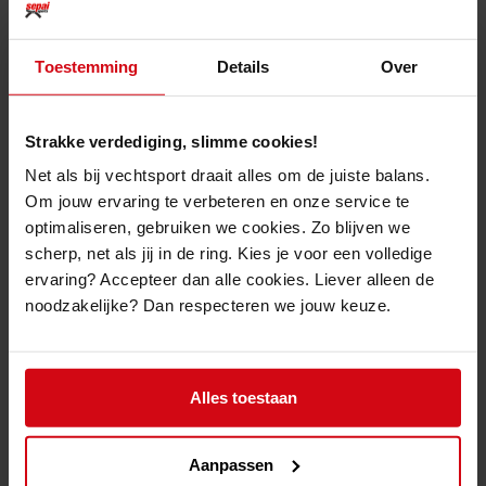
Vanaf 32.99€
Vanaf 38.50€
Toestemming
Details
Over
Strakke verdediging, slimme cookies!
Net als bij vechtsport draait alles om de juiste balans.
Om jouw ervaring te verbeteren en onze service te
optimaliseren, gebruiken we cookies. Zo blijven we
scherp, net als jij in de ring. Kies je voor een volledige
ervaring? Accepteer dan alle cookies. Liever alleen de
noodzakelijke? Dan respecteren we jouw keuze.
Arawaza Heavyweight
Adidas Judogi "Training" J500
Alles toestaan
Vanaf 61.50€
Vanaf 116.99€
Aanpassen