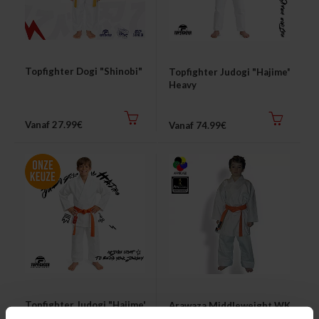
Topfighter Dogi "Shinobi"
Topfighter Judogi "Hajime"
Heavy
Vanaf 27.99€
Vanaf 74.99€
Topfighter Judogi "Hajime"
Arawaza Middleweight WKF
Light
Approved