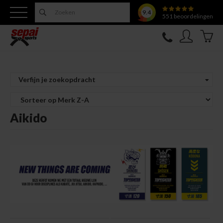
9.4
551
beoordelingen
Nieuw
Verfijn je zoekopdracht
Topfighter
Aikido
Kleding
Uitrusting
Training
Verzorging
Overige