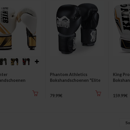
hter
Phantom Athletics
King Pro
andschoenen
Bokshandschoenen "Elite
Bokshan
ance"
ATF"
79.99€
159.99€