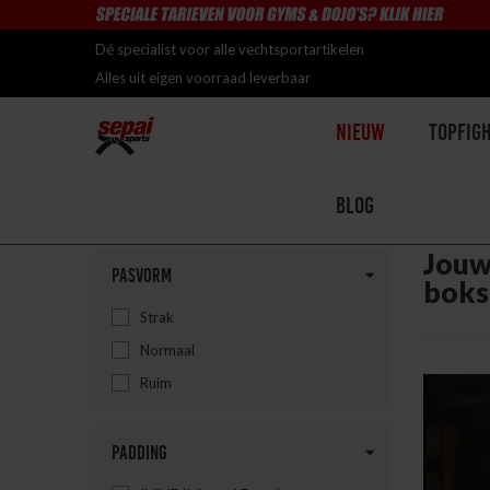
Dé specialist voor alle vechtsportartikelen
Alles uit eigen voorraad leverbaar
Nieuw
Topfig
Blog
Home
>
Uitrusting
>
Handschoenen
>
Alle Bokshandschoenen
Jouw 
Pasvorm
boks
Strak
Normaal
Ruim
Padding