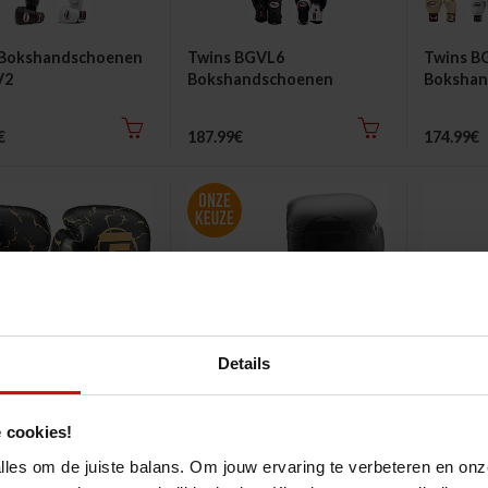
 Bokshandschoenen
Twins BGVL6
Twins B
V2
Bokshandschoenen
Bokshan
€
187.99€
174.99€
Details
 cookies!
hter
Topfighter
Topfight
 alles om de juiste balans. Om jouw ervaring te verbeteren en onz
andschoenen "Nano
Bokshandschoenen "The
Veterst