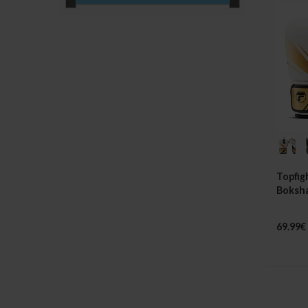
Topfig
Boksh
"Endur
69.99€