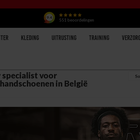
9.4
551
beoordelingen
hter
Kleding
Uitrusting
Training
Verzor
specialist voor
handschoenen in België