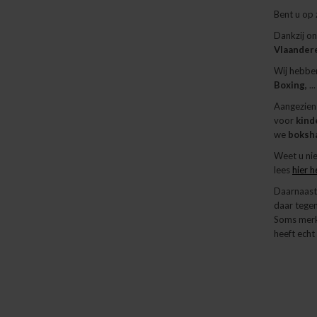
Bent u op
Dankzij o
Vlaander
Wij hebben
Boxing,
..
Aangezien 
voor
kind
we
boksh
Weet u nie
lees
hier 
Daarnaast 
daar tege
Soms merk 
heeft ech