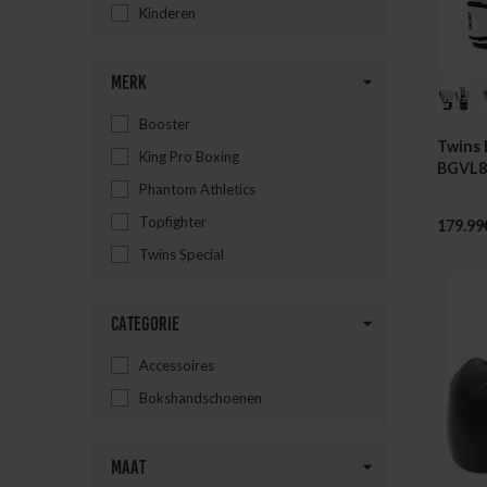
Kinderen
Merk
Booster
Twins
King Pro Boxing
BGVL8
Phantom Athletics
Topfighter
179.99
Twins Special
Categorie
Accessoires
Bokshandschoenen
Maat