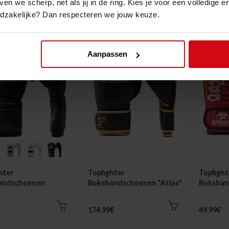
ven we scherp, net als jij in de ring. Kies je voor een volledige 
Royal Duke" 3.0
odzakelijke? Dan respecteren we jouw keuze.
149.99€
19.99€
Aanpassen
hter
Topfighter
Topfight
andschoenen
Bokshandschoenen "Atlas"
Bokshan
d 3.0"
Art" Kin
174.99€
49.99€