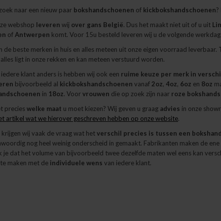
 zoek naar een nieuw paar
bokshandschoenen
of
kickbokshandschoenen
?
nze webshop
leveren
wij
over gans België
. Dus het maakt niet uit of u uit
Li
en
of
Antwerpen
komt. Voor 15u besteld leveren wij u de volgende werkdag 
 de beste merken in huis en alles meteen uit onze eigen voorraad leverbaar.
. alles ligt in onze rekken en kan meteen verstuurd worden.
iedere klant anders is hebben wij ook een
ruime keuze per merk in verschi
eren
bijvoorbeeld al
kickbokshandschoenen
vanaf
2oz
,
4oz
,
6oz
en
8oz
ma
andschoenen
in
18oz
. Voor
vrouwen
die op zoek zijn naar
roze
bokshand
t precies
welke maat
u moet kiezen? Wij geven u graag
advies
in onze show
het artikel wat we hierover geschreven hebben op onze website
.
krijgen wij vaak de vraag wat het
verschil precies is tussen een boksha
nwoordig nog heel weinig onderscheid in gemaakt. Fabrikanten maken de en
je dat het volume van bijvoorbeeld twee dezelfde maten wel eens kan verschil
t te maken met de
individuele
wens
van iedere klant.