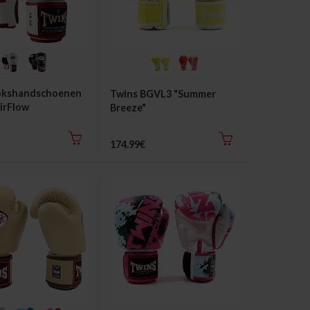
okshandschoenen
Twins BGVL3 "Summer
irFlow
Breeze"
Bokshandschoenen
174.99€