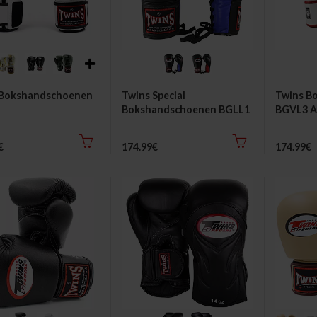
 Bokshandschoenen
Twins Special
Twins B
Bokshandschoenen BGLL1
BGVL3 A
Veters
€
174.99€
174.99€