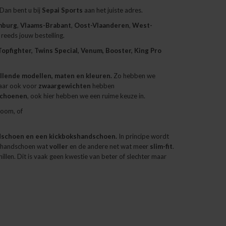
 Dan bent u bij
Sepai Sports
aan het juiste adres.
mburg
,
Vlaams-Brabant
,
Oost-Vlaanderen
,
West-
reeds jouw bestelling.
Topfighter, Twins Special, Venum, Booster, King Pro
llende modellen, maten en kleuren.
Zo hebben we
ar ook voor
zwaargewichten
hebben
schoenen
, ook hier hebben we een ruime keuze in.
room, of
ndschoen en een kickbokshandschoen.
In principe wordt
e handschoen wat
voller
en de andere net wat meer
slim-fit
.
len. Dit is vaak geen kwestie van beter of slechter maar