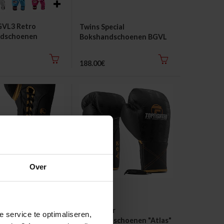
GVL3 Retro
Twins Special
dschoenen
Bokshandschoenen BGVL
Fantasy
188.00€
Over
er "LaceLock"
Topfighter
e service te optimaliseren,
rap
Bokshandschoenen "Atlas"