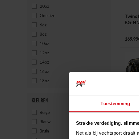
20oz
One size
Twins
BG-N 
6oz
8oz
169.99
10oz
12oz
14oz
16oz
18oz
Kleuren
Toestemming
Beige
Blauw
Strakke verdediging, slimme
Topfig
Bruin
Net als bij vechtsport draait
Boksh