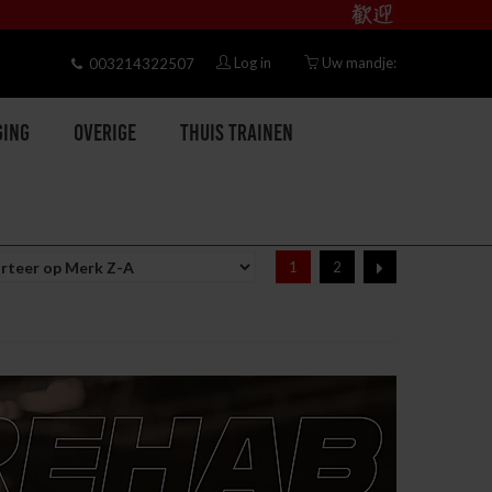
Log in
Uw mandje:
003214322507
ging
Overige
Thuis trainen
1
2