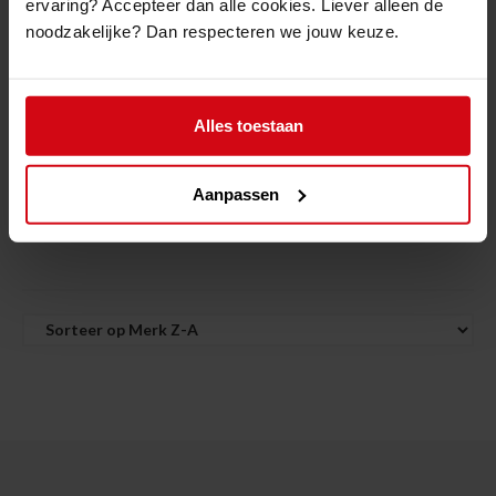
ervaring? Accepteer dan alle cookies. Liever alleen de
noodzakelijke? Dan respecteren we jouw keuze.
Alles toestaan
Topfighter "H2O Punch"
Super Pro Reflex Ball • Leder
Bokszak
Aanpassen
Vanaf 149.99€
89.99€