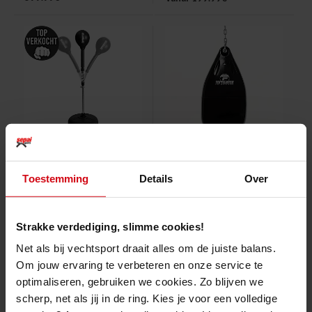
Topfighter Cobra Bag "X1 PRO"
Topfighter "Hydro Punch Pro"
Toestemming
Details
Over
Bokszak
Strakke verdediging, slimme cookies!
224.99€
174.99€
Net als bij vechtsport draait alles om de juiste balans.
Om jouw ervaring te verbeteren en onze service te
optimaliseren, gebruiken we cookies. Zo blijven we
scherp, net als jij in de ring. Kies je voor een volledige