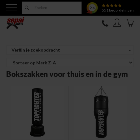
9.4
551
beoordelingen
Nieuw
Verfijn je zoekopdracht
Topfighter
Bokszakken voor thuis en in de gym
Kleding
Uitrusting
Training
Verzorging
Overige