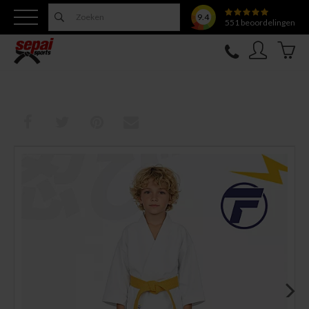
9.4
551
beoordelingen
Nieuw
Topfighter
Kleding
Uitrusting
Training
Verzorging
Overige