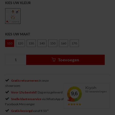
KIES UW KLEUR
KIES UW MAAT
110
120
130
140
150
160
170
Toevoegen
Gratis retourneren
in onze
showroom
Voor 15u besteld?
Dag erna geleverd
Snelle klantenservice
via WhatsApp of
Facebook Messenger
Gratis bezorgd
vanaf € 50 *