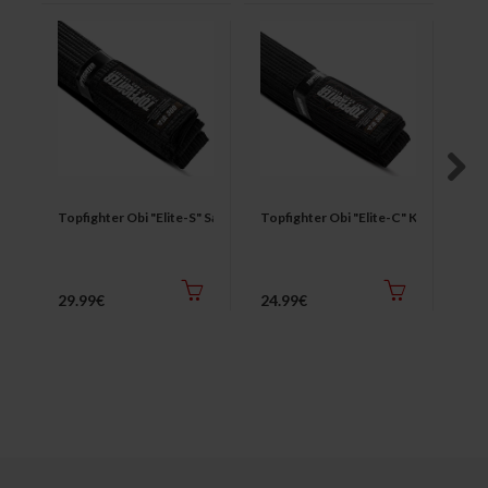
Next
Topfighter Obi "Elite-S" Satijn
Topfighter Obi "Elite-C" Katoen
Top
29.99€
24.99€
Van