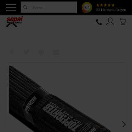
9.4
551
beoordelingen
Nieuw
Topfighter
Kleding
Uitrusting
Training
Verzorging
Overige