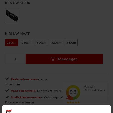
KIES UW KLEUR
KIES UW MAAT
260cm
280cm
300cm
320cm
340cm
Toevoegen
Gratis retourneren
in onze
showroom
Voor 15u besteld?
Dag erna geleverd
Snelle klantenservice
via WhatsApp of
Facebook Messenger
Gratis bezorgd
vanaf € 50 *