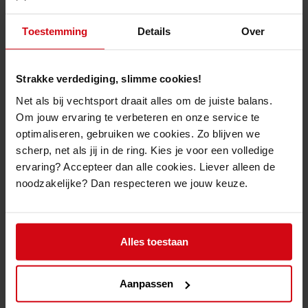
Productomschrijving
Toestemming
Details
Over
De
Topfighter Obi "Elite-S"
is gemaakt uit 100% Satijn/Polyester, is 4.5cm
breed en voorzien van 10-dubbel stikwerk. De combinatie van deze
Strakke verdediging, slimme cookies!
details, samen met zijn dikte van 5.5mm, zorgt ervoor dat de obi een
Net als bij vechtsport draait alles om de juiste balans.
versterking is van je uitstraling op de tatami.
Om jouw ervaring te verbeteren en onze service te
Geen
flashy
design of uitsprekende kenmerken. Gewoon een heel strak
optimaliseren, gebruiken we cookies. Zo blijven we
en traditioneel ontwerp!
scherp, net als jij in de ring. Kies je voor een volledige
100% Satijn/Polyester
ervaring? Accepteer dan alle cookies. Liever alleen de
4.5cm breedte
5.5mm dikte
noodzakelijke? Dan respecteren we jouw keuze.
Verkrijgbaar in 260cm - 280cm - 300cm - 320cm - 340cm
Alles toestaan
Aanpassen
Gelijkaardige producten