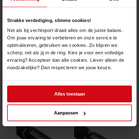
wedstrijden onder de koepel van de WKF (World Karate Federation).
De
Arawaza Obi Katoen WKF Approved
is speciaal ontworpen voor de
discipline Kumite maar kan tevens voor Kata gebruikt worden.
Strakke verdediging, slimme cookies!
100% Katoen
Net als bij vechtsport draait alles om de juiste balans.
WKF Approved label
Om jouw ervaring te verbeteren en onze service te
3,8cm breedte
optimaliseren, gebruiken we cookies. Zo blijven we
Kleurvast
Zeer licht
scherp, net als jij in de ring. Kies je voor een volledige
10 draads doorstikt
ervaring? Accepteer dan alle cookies. Liever alleen de
noodzakelijke? Dan respecteren we jouw keuze.
Alles toestaan
Gelijkaardige producten
Aanpassen