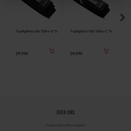
Next
Topfighter Obi "Elite-S" Satijn
Topfighter Obi "Elite-C" Katoen
Top
29.99€
24.99€
Van
OVER ONS
Cadeaubon online kopen?