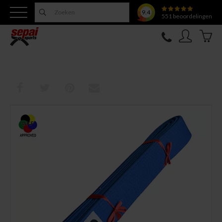
9.4
551
beoordelingen
Nieuw
Topfighter
Kleding
Uitrusting
Training
Verzorging
Overige