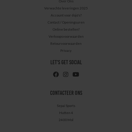
Over Ons
Verwachte leveringen 2025
Account voor dojo's?
Contact / Openingsuren
Online bestellen?
Verkoopsvoorwaarden
Retourvoorwaarden
Privacy
LET'S GET SOCIAL
CONTACTEER ONS
Sepai Sports
Hutten 4
2400 Mol