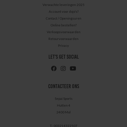
Verwachte leveringen 2025
Account voor dojo's?
Contact / Openingsuren
Online bestellen?
Verkoopsvoorwaarden
Retourvoorwaarden
Privacy
LET'S GET SOCIAL
CONTACTEER ONS
Sepai Sports
Hutten 4
2400 Mol
T.: 003214322507