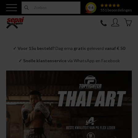
9.4
551
beoordelingen
Nieuw
✓
Voor 15u besteld?
Dag erna
gratis
geleverd
vanaf € 50
✓
Snelle klantenservice
via WhatsApp en Facebook
Topfighter
Kleding
Uitrusting
Training
Verzorging
Overige