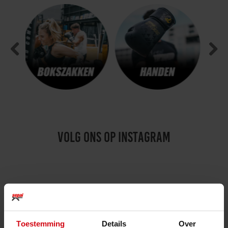
Previous
Next
volg ons op instagram
Toestemming
Details
Over