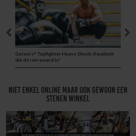
Previous
Next
Getest ✅ Topfighter Heavy Shock: Kwaliteit
Sepai
die de reis waard is!
nodi
NIET ENKEL ONLINE MAAR OOK GEWOON EEN
STENEN WINKEL