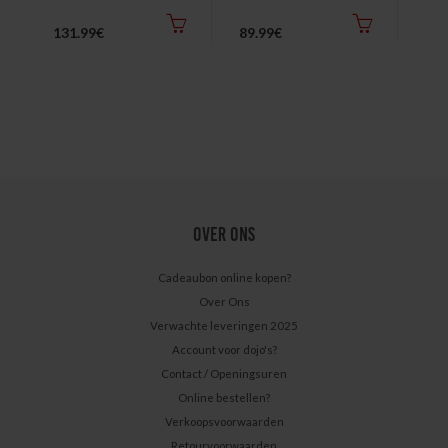
131.99€
89.99€
119
OVER ONS
Cadeaubon online kopen?
Over Ons
Verwachte leveringen 2025
Account voor dojo's?
Contact / Openingsuren
Online bestellen?
Verkoopsvoorwaarden
Retourvoorwaarden