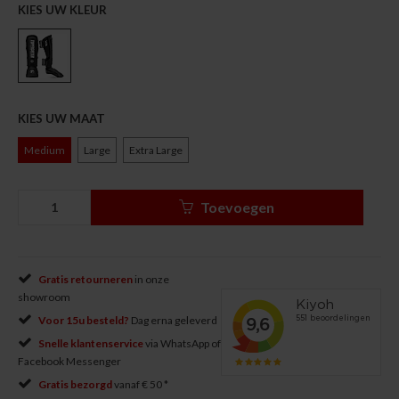
KIES UW KLEUR
KIES UW MAAT
Medium
Large
Extra Large
Toevoegen
Gratis retourneren
in onze
showroom
Voor 15u besteld?
Dag erna geleverd
Snelle klantenservice
via WhatsApp of
Facebook Messenger
Gratis bezorgd
vanaf € 50 *