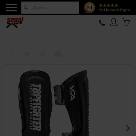
9.4
551
beoordelingen
Nieuw
Topfighter
Kleding
Uitrusting
Training
Verzorging
Overige