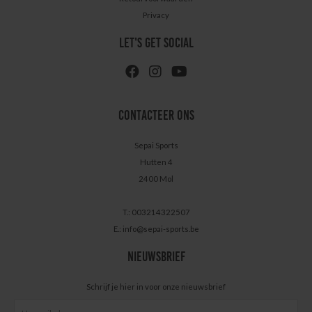
Privacy
LET'S GET SOCIAL
CONTACTEER ONS
Sepai Sports
Hutten 4
2400 Mol
T.: 003214322507
E.:
info@sepai-sports.be
NIEUWSBRIEF
Schrijf je hier in voor onze nieuwsbrief