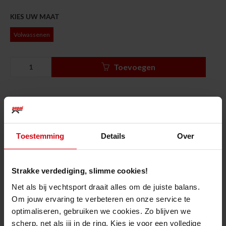
KIES UW MAAT
Volwassenen
Toevoegen
Gratis retourneren
in onze
showroom
Voor 15u besteld?
Dag erna geleverd
Toestemming
Details
Over
Snelle klantenservice
via WhatsApp of
Facebook Messenger
Gratis bezorgd
vanaf € 50 *
Strakke verdediging, slimme cookies!
Net als bij vechtsport draait alles om de juiste balans.
Productomschrijving
Om jouw ervaring te verbeteren en onze service te
optimaliseren, gebruiken we cookies. Zo blijven we
De
Topfighter Enkelkousen "Kontact"
werden ontwikkeld met de
scherp, net als jij in de ring. Kies je voor een volledige