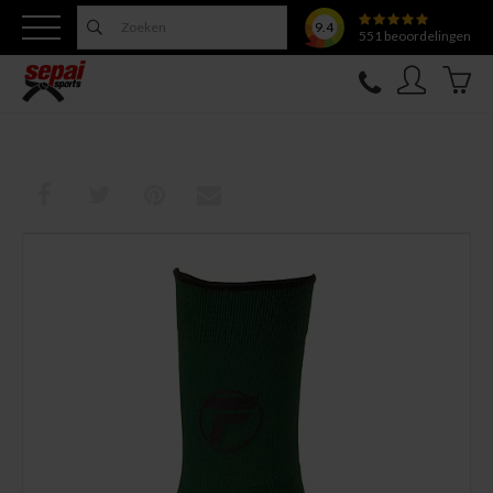
9.4
551
beoordelingen
Nieuw
Topfighter
Kleding
Uitrusting
Training
Verzorging
Overige