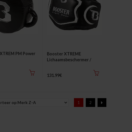
 XTREM PM Power
Booster XTREME
Lichaamsbeschermer /
Buikbescherming
131.99€
1
2