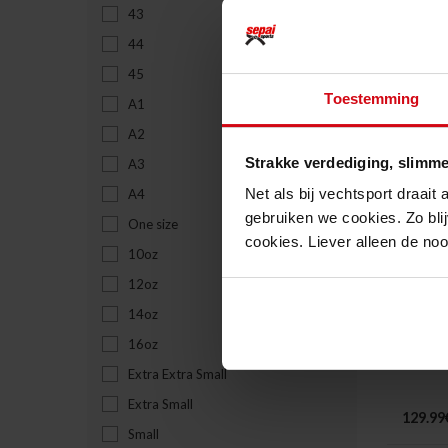
43
44
34.99€
45
Toestemming
A1
A2
Strakke verdediging, slimme
A3
Net als bij vechtsport draait
A4
gebruiken we cookies. Zo blij
One size
cookies. Liever alleen de no
10oz
12oz
14oz
Boost
16oz
Boksh
Extra Extra Small
"Domi
Extra Small
129.99
Small