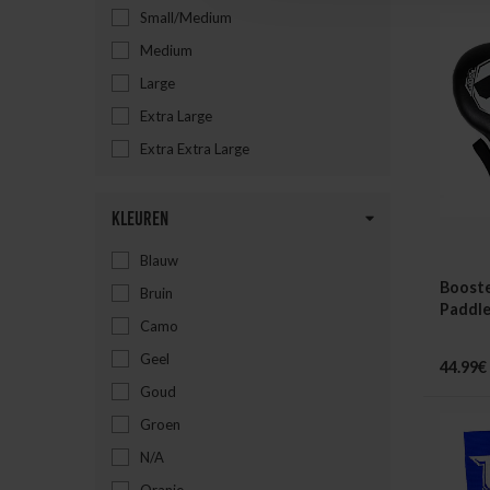
Small/Medium
Medium
Large
Extra Large
Extra Extra Large
Kleuren
Blauw
Boost
Bruin
Paddl
Camo
Geel
44.99€
Goud
Groen
N/A