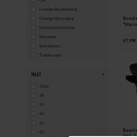
Obi
Overige Bescherming
Booste
Overige Verzorging
"Maro
Scheenbescherming
Schoenen
47.99€
Sporttimers
Trapkussens
Maat
1Size
38
39
40
41
Boost
42
BBG-2