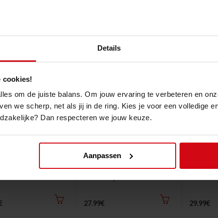
49.99€
49.99€
Details
 cookies!
 alles om de juiste balans. Om jouw ervaring te verbeteren en onz
ven we scherp, net als jij in de ring. Kies je voor een volledige 
odzakelijke? Dan respecteren we jouw keuze.
Aanpassen
er
Booster Muay Thai Short
Booster 
andschoenen
"Retro Hybrid"
Kniebes
nance"
€
27.99€
29.99€