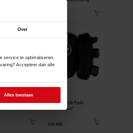
19.99€
Over
e service te optimaliseren,
ervaring? Accepteer dan alle
Alles toestaan
"B-Force BKP"
Booster Kick Pads
cherming
"Dominance"
159.99€