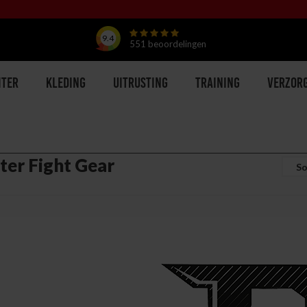
9.4
551
beoordelingen
hter
Kleding
Uitrusting
Training
Verzor
ter Fight Gear