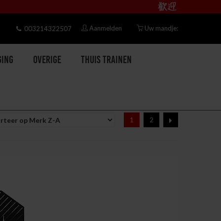
Aanmelden
Uw mandje:
003214322507
ging
Overige
Thuis trainen
1
2