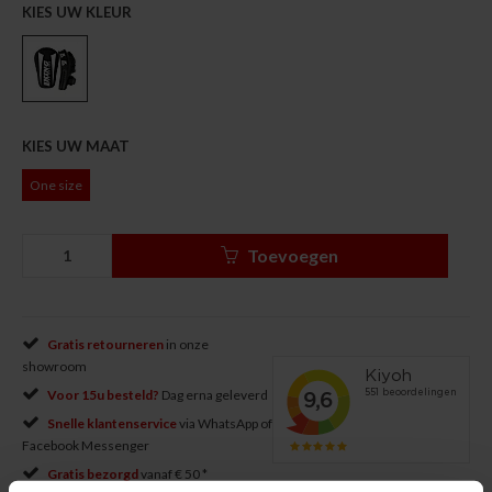
KIES UW KLEUR
KIES UW MAAT
One size
Toevoegen
Gratis retourneren
in onze
showroom
Voor 15u besteld?
Dag erna geleverd
Snelle klantenservice
via WhatsApp of
Facebook Messenger
Gratis bezorgd
vanaf € 50 *