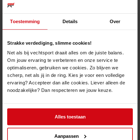
Productomschrijving
Toestemming
Details
Over
De
King Pro Boxing "REVO HYBRID"
zijn de ideale handpads voor
coaches die net wat extra bescherming willen tijdens intensieve boks-
sessies.
Strakke verdediging, slimme cookies!
De ergonomische pasvorm zorgt er voor dat deze handpads heel fijn in de
Net als bij vechtsport draait alles om de juiste balans.
hand liggen.
Om jouw ervaring te verbeteren en onze service te
De extra velcosluiting zorgt voor een optimale bescherming en dankzij het
optimaliseren, gebruiken we cookies. Zo blijven we
gebruik van hoogwaardig synthetisch leder, zijn ze ook qua prijs nog eens
scherp, net als jij in de ring. Kies je voor een volledige
héél erg interessant.
ervaring? Accepteer dan alle cookies. Liever alleen de
100% Premium PU
noodzakelijke? Dan respecteren we jouw keuze.
Ergonomisch gevormd
Licht gebogen
Extra velcrosluiting
Alles toestaan
Aanpassen