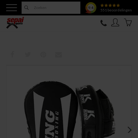
9.4
551
beoordelingen
Nieuw
Topfighter
Kleding
Uitrusting
Training
Verzorging
Overige