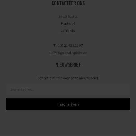
CONTACTEER ONS
Sepai Sports
Hutten 4
2400 Mol
T.: 003214322507
E.:
info@sepai-sports.be
NIEUWSBRIEF
Schrijf je hier in voor onze nieuwsbrief
Inschrijven