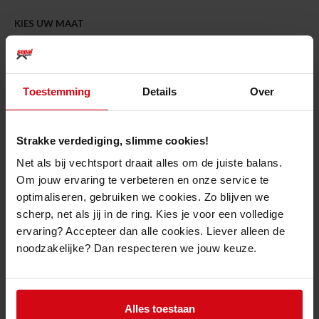
KIES UW MAAT
Small
Medium
Large
Extra Large
Toestemming
Details
Over
Toevoegen
Strakke verdediging, slimme cookies!
Gratis retourneren
in onze
Net als bij vechtsport draait alles om de juiste balans.
showroom
Om jouw ervaring te verbeteren en onze service te
Voor 15u besteld?
Dag erna geleverd
optimaliseren, gebruiken we cookies. Zo blijven we
Snelle klantenservice
via WhatsApp of
scherp, net als jij in de ring. Kies je voor een volledige
Facebook Messenger
ervaring? Accepteer dan alle cookies. Liever alleen de
Gratis bezorgd
vanaf € 50 *
noodzakelijke? Dan respecteren we jouw keuze.
Productomschrijving
Alles toestaan
Topfighter Ladies Pro Flex Tank Top