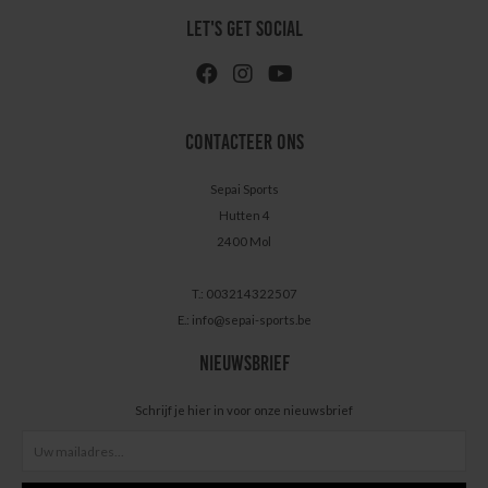
LET'S GET SOCIAL
CONTACTEER ONS
Sepai Sports
Hutten 4
2400 Mol
T.: 003214322507
E.:
info@sepai-sports.be
NIEUWSBRIEF
Schrijf je hier in voor onze nieuwsbrief