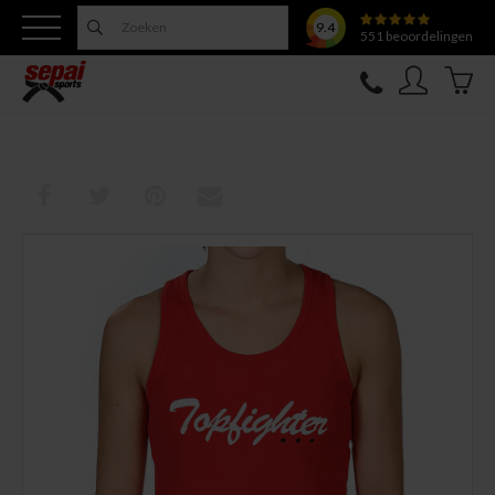
9.4
551
beoordelingen
Nieuw
Topfighter
Kleding
Uitrusting
Training
Verzorging
Overige