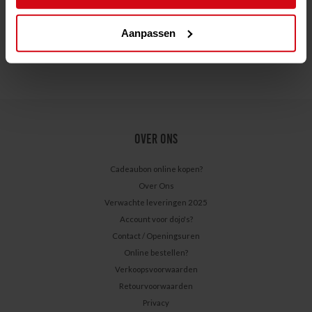
Aanpassen
OVER ONS
Cadeaubon online kopen?
Over Ons
Verwachte leveringen 2025
Account voor dojo's?
Contact / Openingsuren
Online bestellen?
Verkoopsvoorwaarden
Retourvoorwaarden
Privacy