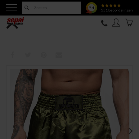
9.4
551
beoordelingen
Nieuw
Topfighter
Kleding
Uitrusting
Training
Verzorging
Overige