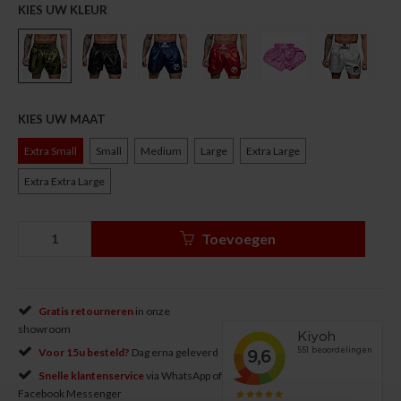
KIES UW KLEUR
KIES UW MAAT
Extra Small
Small
Medium
Large
Extra Large
Extra Extra Large
Toevoegen
Gratis retourneren
in onze
showroom
Voor 15u besteld?
Dag erna geleverd
Snelle klantenservice
via WhatsApp of
Facebook Messenger