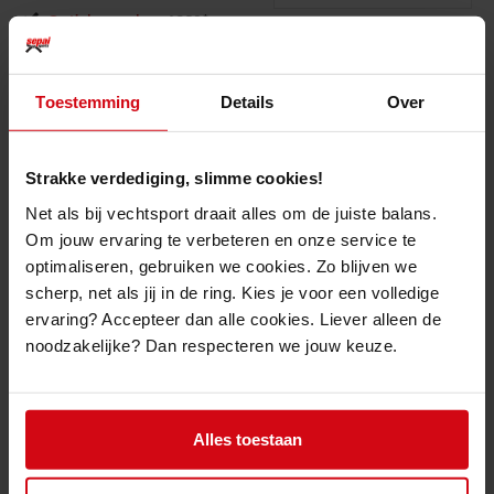
Gratis bezorgd
vanaf € 50 *
Productomschrijving
Toestemming
Details
Over
Maak kennis met de
Classic Collectie
van
Topfighter
, waar stijlvolle
eenvoud en comfort samenkomen. Deze kickboksbroekjes zijn gemaakt
Strakke verdediging, slimme cookies!
van 100% polyester, waardoor ze licht en duurzaam zijn, ideaal voor
intensieve trainingssessies en wedstrijden. De brede, stevige elastiek in
Net als bij vechtsport draait alles om de juiste balans.
de taille zorgt voor een perfecte pasvorm en extra comfort, zodat je je
Om jouw ervaring te verbeteren en onze service te
volledig kunt concentreren op je prestaties.
optimaliseren, gebruiken we cookies. Zo blijven we
Verkrijgbaar in maar liefst zes verschillende kleuren, biedt de Classic
scherp, net als jij in de ring. Kies je voor een volledige
Collectie de perfecte combinatie van functionaliteit en stijl voor elke
ervaring? Accepteer dan alle cookies. Liever alleen de
vechter.
noodzakelijke? Dan respecteren we jouw keuze.
100% polyester
Elastische taille van 5cm
Touwtjes aan de binnenzijde
Stijlvol eenvoudig design
Alles toestaan