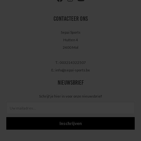
CONTACTEER ONS
Sepai Sports
Hutten 4
2400 Mol
T.: 003214322507
E.:
info@sepai-sports.be
NIEUWSBRIEF
Schrijf je hier in voor onze nieuwsbrief
Inschrijven