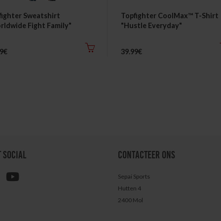
fighter Sweatshirt
Topfighter CoolMax™ T-Shirt
rldwide Fight Family"
"Hustle Everyday"
99€
39.99€
T SOCIAL
CONTACTEER ONS
Sepai Sports
Hutten 4
2400 Mol