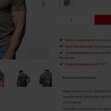
Next
Gratis retourneren
in onze s
Voor 15u besteld?
Dag erna g
Snelle klantenservice
via Wh
Messenger
Gratis bezorgd
vanaf € 50 *
Productomschrijving
Next
Maak kennis met het “Bring it to
moeilijkste en dapperste stap in
overstappen.
Voor elke vechtsporter is er gee