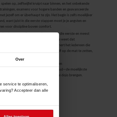
spelen op, zelftwijfel kruipt naar binnen, en het onbekende
are trainingen, examens voor hogere banden en geavanceerde
et jezelf om er überhaupt te zijn. Het begin is zelfs moeilijker
d, want juist in die eerste stappen moet je je angsten en
en voor discipline boven comfort.
of—het is een ereteken voor degenen die die eerste en meest
ezet. Gemaakt voor de vechtsporter die weet dat
ssing om de dojo binnen te gaan, herinnert het iedereen die
int met de wil om te proberen, om jezelf op de mat te zetten,
Over
T-shirt als jouw symbool van toewijding en
je eerste dag is of je duizendste, onthoud—de moeilijkste
eb jij overwonnen. Laten we het nu naar de dojo brengen.
e service te optimaliseren,
ervaring? Accepteer dan alle
tuur / 30 °C
 de droogtrommel
Alles toestaan