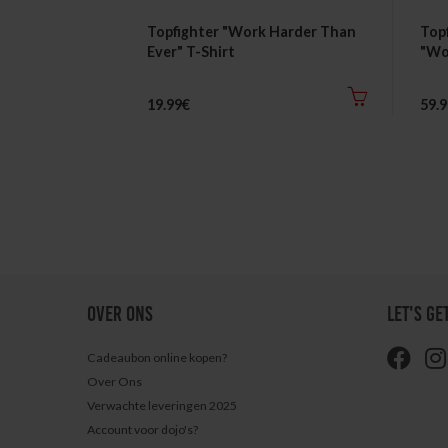
Topfighter "Work Harder Than
Top
Ever" T-Shirt
"Wo
19.99€
59.
OVER ONS
LET'S GE
Cadeaubon online kopen?
Over Ons
Verwachte leveringen 2025
Account voor dojo's?