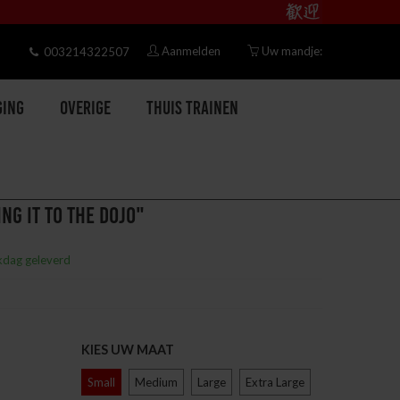
Aanmelden
Uw mandje:
003214322507
ging
Overige
Thuis trainen
NG IT TO THE DOJO"
kdag geleverd
KIES UW MAAT
Small
Medium
Large
Extra Large