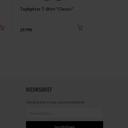
Topfighter T-Shirt "Classic"
Topfighter T-S
Fight Family"
29.99€
29.99€
NIEUWSBRIEF
Schrijf je hier in voor onze nieuwsbrief
Inschrijven