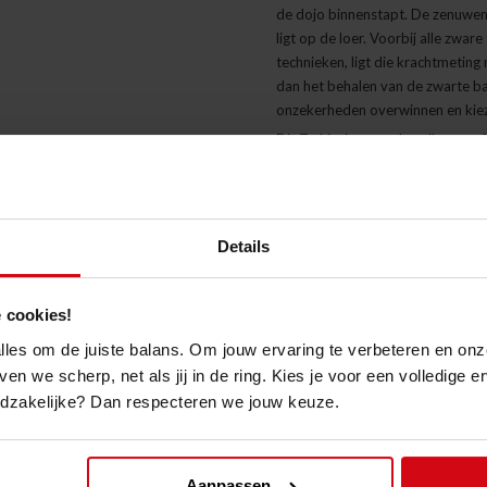
de dojo binnenstapt. De zenuwen 
ligt op de loer. Voorbij alle zw
technieken, ligt die krachtmeting m
dan het behalen van de zwarte ban
onzekerheden overwinnen en kiez
Dit T-shirt is meer dan alleen st
cruciale stap van moed hebben g
meesterschap begint met de besli
het draagt eraan: ware kracht beg
en je toe te wijden aan de reis.
Details
Draag het “Bring it to the Dojo” 
doorzettingsvermogen. Of het nu 
stap is altijd de eerste, en die h
 cookies!
95% katoen / 5% elastan
 alles om de juiste balans. Om jouw ervaring te verbeteren en onz
Aansluitende pasvorm
ven we scherp, net als jij in de ring. Kies je voor een volledige 
Korte mouwen
odzakelijke? Dan respecteren we jouw keuze.
Ribgebreide ronde hals
Bedrukking in zeefdruk
Wassen op een koele tempera
Lage temperatuur drogen in
Aanpassen