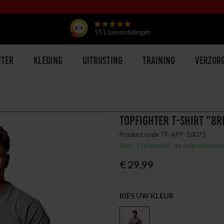
9.4
551
beoordelingen
hter
Kleding
Uitrusting
Training
Verzor
TOPFIGHTER T-SHIRT "BRI
Product code TF-APP-10075
Vóór 15u besteld, de volgende wer
€ 29,99
KIES UW KLEUR