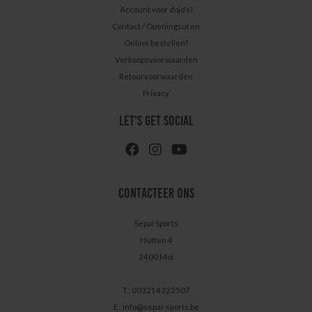
Account voor dojo's?
Contact / Openingsuren
Online bestellen?
Verkoopsvoorwaarden
Retourvoorwaarden
Privacy
LET'S GET SOCIAL
CONTACTEER ONS
Sepai Sports
Hutten 4
2400 Mol
T.: 003214322507
E.:
info@sepai-sports.be