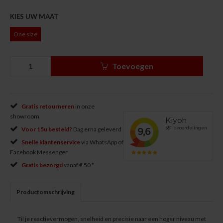
KIES UW MAAT
One size
Toevoegen
Gratis retourneren
in onze
showroom
Voor 15u besteld?
Dag erna geleverd
Snelle klantenservice
via WhatsApp of
Facebook Messenger
Gratis bezorgd
vanaf € 50 *
Productomschrijving
Til je reactievermogen, snelheid en precisie naar een hoger niveau met