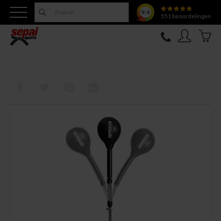
9.4
551
beoordelingen
Nieuw
Topfighter
Kleding
Uitrusting
Training
Verzorging
Overige