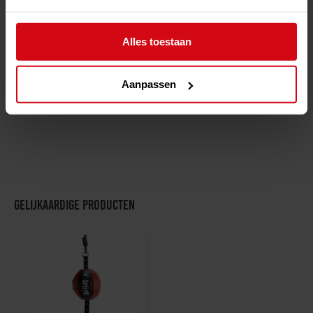
Met lucht te vullen bal van 20 centimeter: onderhoudsvrij en
duurzaam
Verstelbare hoogte: tot 165 cm
Alles toestaan
Zware watergevulde basis met extra grote zuignappen voor optimale
stabiliteit
Industriële stalen constructie, ontworpen voor intensief gebruik
Aanpassen
Perfect voor snelheid, nauwkeurigheid, reflex en
verdedigingstraining
Gelijkaardige producten