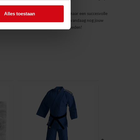
met de Topfighter Hajime Light.
Alles toestaan
etreden en de eerste stappen te zetten naar een succesvolle
e, beginnersvriendelijke judopak. Haal vandaag nog jouw
n start je training in optimale omstandigheden!