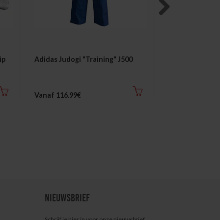
Next
ip
Adidas Judogi "Training" J500
Adidas Global
Vanaf 116.99€
27.00€
NIEUWSBRIEF
Schrijf je hier in voor onze nieuwsbrief