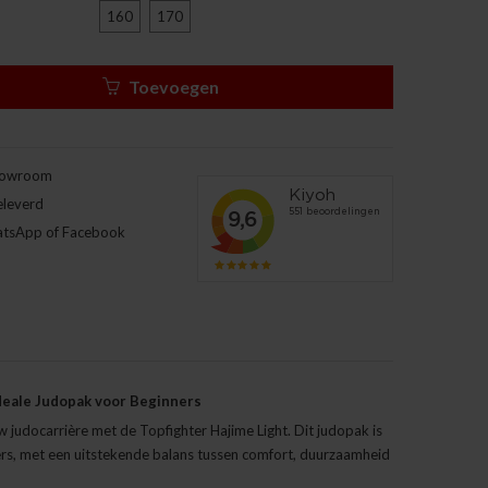
160
170
Toevoegen
howroom
eleverd
atsApp of Facebook
Ideale Judopak voor Beginners
 judocarrière met de Topfighter Hajime Light. Dit judopak is
rs, met een uitstekende balans tussen comfort, duurzaamheid