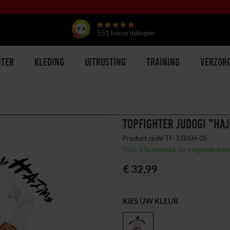
9.4
551
beoordelingen
hter
Kleding
Uitrusting
Training
Verzor
TOPFIGHTER JUDOGI "HAJ
Product code TF-3305H-05
Vóór 15u besteld, de volgende wer
€ 32,99
KIES UW KLEUR