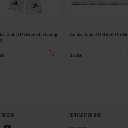
das Global Method Stretching
Adidas Global Method The Gr
d
00€
13.95€
T SOCIAL
CONTACTEER ONS
Sepai Sports