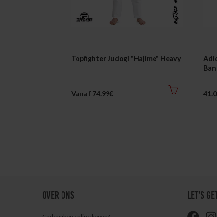
Topfighter Judogi "Hajime" Heavy
Adi
Ban
Vanaf 74.99€
41.
OVER ONS
LET'S GE
Cadeaubon online kopen?