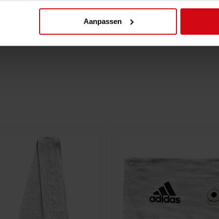
judoreis met vertrouwen en stijl 
Aanpassen
Bereid je voor om de tatami te b
judocarrière met dit hoogwaardig
Topfighter Hajime Light in huis e