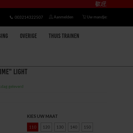
Aanmelden
Uw mandje:
003214322507
ging
Overige
Thuis trainen
IME" LIGHT
kdag geleverd
KIES UW MAAT
110
120
130
140
150