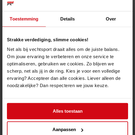
intensieve trainingen te doorstaan. Het uniform is geschikt voor zowel
Kata en Kumite en wordt verkocht aan een onklopbare prijs.
De
Arawaza Heavyweight
, samengesteld uit 100% 12oz-katoen, is ook
Toestemming
Details
Over
perfect voor algemene trainingen.
Het vest, de broek en de mouwen van de
Arawaza Heavyweight
zijn
elegant afgewerkt met 10 rijen stikwerk. Deze details zorgen voor een
Strakke verdediging, slimme cookies!
keurig voorkomen en een betere grip.
Net als bij vechtsport draait alles om de juiste balans.
De binnenkant (aan de schouderbladen) is niet vastgemaakt en zorgt voor
Om jouw ervaring te verbeteren en onze service te
betere verluchting.
optimaliseren, gebruiken we cookies. Zo blijven we
De tailleband zelf is volledig verstevigd. Het extra stikwerk rond de kraag
zorgt voor gelijke naden die ook extra stevigheid bieden en vroegtijdige
scherp, net als jij in de ring. Kies je voor een volledige
slijtage vermijden.
ervaring? Accepteer dan alle cookies. Liever alleen de
100% Katoen
noodzakelijke? Dan respecteren we jouw keuze.
12oz
Broek met trekkoorden
Alles toestaan
Aanpassen