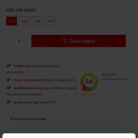
KIES UW MAAT
150
160
195
200
Toevoegen
Gratis retourneren
in onze
showroom
Voor 15u besteld?
Dag erna geleverd
Snelle klantenservice
via WhatsApp of
Facebook Messenger
Gratis bezorgd
vanaf € 50 *
Productomschrijving
De
Arawaza Heavyweight
is oerdegelijk en specifiek ontworpen om