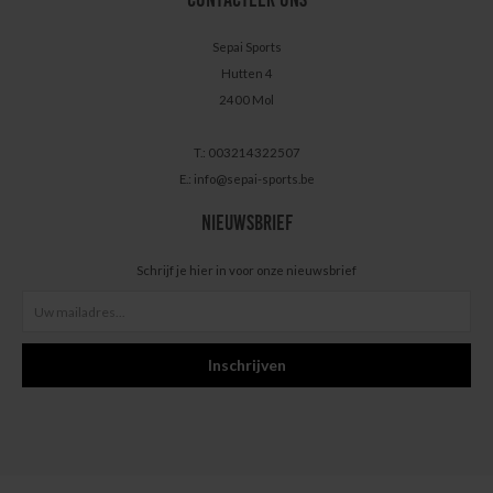
CONTACTEER ONS
Sepai Sports
Hutten 4
2400 Mol
T.: 003214322507
E.:
info@sepai-sports.be
NIEUWSBRIEF
Schrijf je hier in voor onze nieuwsbrief
Inschrijven