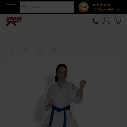
9.4
551
beoordelingen
Nieuw
Topfighter
Kleding
Uitrusting
Training
Verzorging
Overige