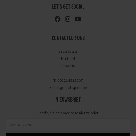
LET'S GET SOCIAL
CONTACTEER ONS
Sepai Sports
Hutten 4
2400 Mol
T.: 003214322507
E.:
info@sepai-sports.be
NIEUWSBRIEF
Schrijf je hier in voor onze nieuwsbrief