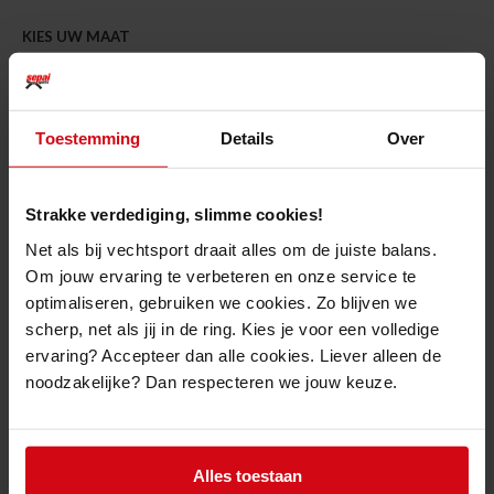
KIES UW MAAT
Large
Toestemming
Details
Over
Toevoegen
Strakke verdediging, slimme cookies!
Gratis retourneren
in onze
Net als bij vechtsport draait alles om de juiste balans.
showroom
Om jouw ervaring te verbeteren en onze service te
Voor 15u besteld?
Dag erna geleverd
optimaliseren, gebruiken we cookies. Zo blijven we
Snelle klantenservice
via WhatsApp of
scherp, net als jij in de ring. Kies je voor een volledige
Facebook Messenger
ervaring? Accepteer dan alle cookies. Liever alleen de
Gratis bezorgd
vanaf € 50 *
noodzakelijke? Dan respecteren we jouw keuze.
Productomschrijving
Alles toestaan
Fairtex Wing Tee Ladies