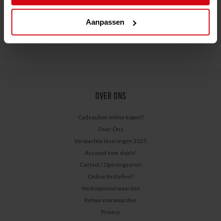
Aanpassen
OVER ONS
Cadeaubon online kopen?
Over Ons
Verwachte leveringen 2025
Account voor dojo's?
Contact / Openingsuren
Online bestellen?
Verkoopsvoorwaarden
Retourvoorwaarden
Privacy