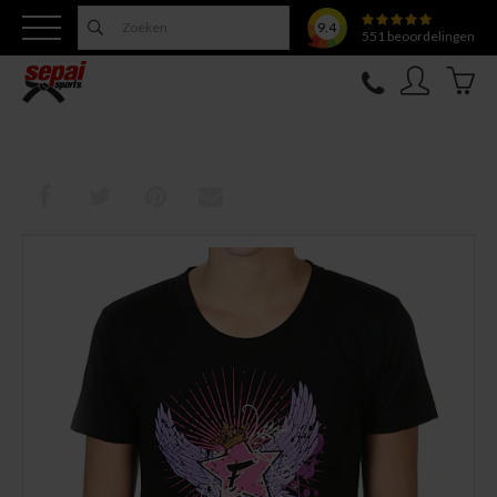
9.4
551
beoordelingen
Nieuw
Topfighter
Kleding
Uitrusting
Training
Verzorging
Overige