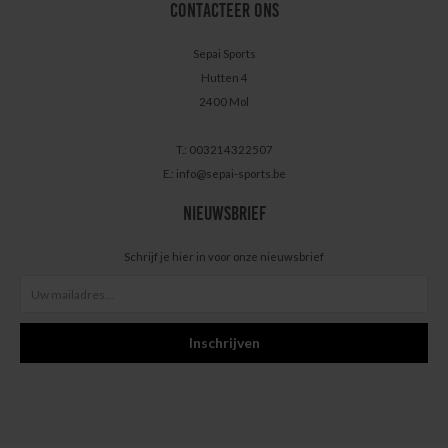
CONTACTEER ONS
Sepai Sports
Hutten 4
2400 Mol
T.: 003214322507
E.:
info@sepai-sports.be
NIEUWSBRIEF
Schrijf je hier in voor onze nieuwsbrief
Inschrijven