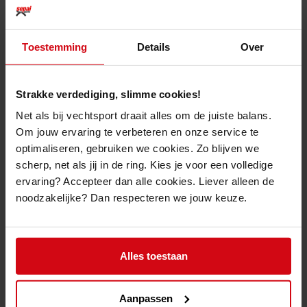
Productomschrijving
Toestemming
Details
Over
De
Phantom Athletics Training Short "Elite"
zijn losse trainingshorts
voor tijdens je meest intensieve workouts.
Strakke verdediging, slimme cookies!
Ze hebben een simpel design en zijn gemaakt van Phantom's
populaire
performance
stof. Het speciaal samengestelde mnateriaal is
Net als bij vechtsport draait alles om de juiste balans.
licht, ademend en duurzaam.
Om jouw ervaring te verbeteren en onze service te
De
Phantom Athletics Training Short "Elite"
hebben 2 zijzakken die
optimaliseren, gebruiken we cookies. Zo blijven we
gesloten worden met ritssluitingen en hebben ook achteraan nog een
scherp, net als jij in de ring. Kies je voor een volledige
extra zakje.
ervaring? Accepteer dan alle cookies. Liever alleen de
Phantom Logo op het linkerbeen
noodzakelijke? Dan respecteren we jouw keuze.
Zijzakken met ritssluitingen
Fit: Athletic
50% katoen, 50% polyester
Alles toestaan
Aanpassen