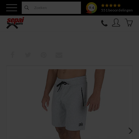
9.4
551
beoordelingen
Nieuw
Topfighter
Kleding
Uitrusting
Training
Verzorging
Overige