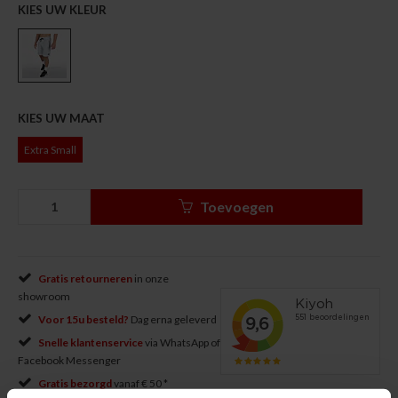
KIES UW KLEUR
KIES UW MAAT
Extra Small
Toevoegen
Gratis retourneren
in onze
showroom
Voor 15u besteld?
Dag erna geleverd
Snelle klantenservice
via WhatsApp of
Facebook Messenger
Gratis bezorgd
vanaf € 50 *