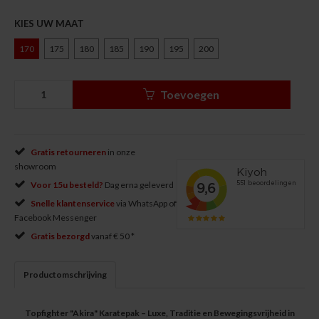
KIES UW MAAT
170
175
180
185
190
195
200
Toevoegen
Gratis retourneren
in onze
showroom
Voor 15u besteld?
Dag erna geleverd
Snelle klantenservice
via WhatsApp of
Facebook Messenger
Gratis bezorgd
vanaf € 50 *
Productomschrijving
Topfighter "Akira" Karatepak – Luxe, Traditie en Bewegingsvrijheid in