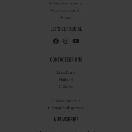
Verkoopsvoorwaarden
Retourvoorwaarden
Privacy
LET'S GET SOCIAL
CONTACTEER ONS
Sepai Sports
Hutten 4
2400 Mol
T.: 003214322507
E.:
info@sepai-sports.be
NIEUWSBRIEF