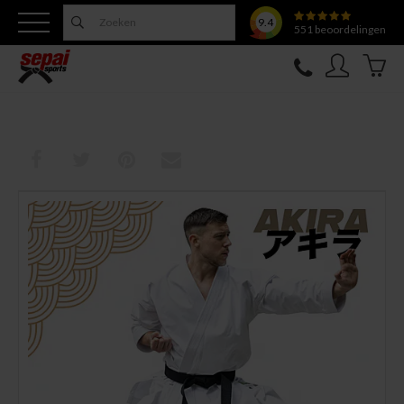
9.4
551
beoordelingen
Nieuw
Topfighter
Kleding
Uitrusting
Training
Verzorging
Overige