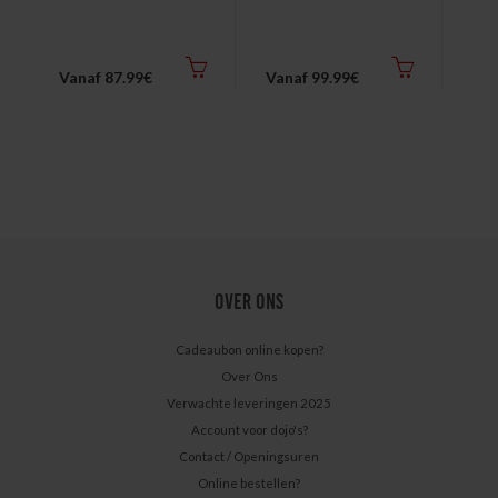
Vanaf 87.99€
Vanaf 99.99€
Van
OVER ONS
Cadeaubon online kopen?
Over Ons
Verwachte leveringen 2025
Account voor dojo's?
Contact / Openingsuren
Online bestellen?